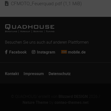
CFMOTO_Feuerquad.pdf
(1,1 MiB)
Besuchen Sie uns auch auf anderen Plattformen
Facebook
Instagram
mobile.de
Navigation
Kontakt
Impressum
Datenschutz
überspringen
© QUADHOUS/ erstellt von
Blizzard DESIGN
2026 /
Nature Theme
by
contao-themes.net